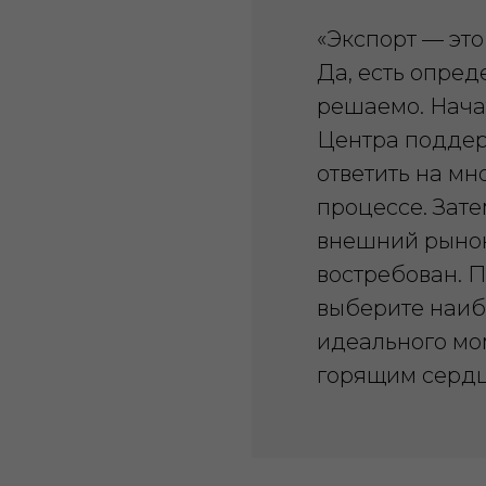
«Экспорт — это
Да, есть опред
решаемо. Нача
Центра поддер
ответить на мн
процессе. Зате
внешний рынок
востребован. 
выберите наиб
идеального мом
горящим сердце