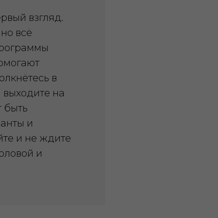
ервый взгляд.
 но всё
программы
помогают
олкнётесь в
ы выходите на
т быть
ианты и
те и не ждите
оловой и