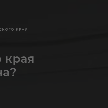
СКОГО КРАЯ
о края
на?
»