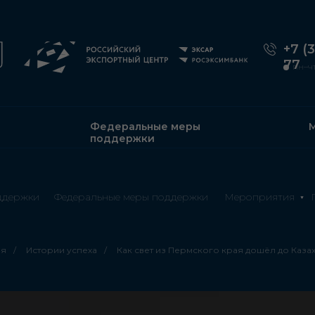
+7 (
77
пн–чт:
Федеральные меры
поддержки
ддержки
Федеральные меры поддержки
Мероприятия
ая
/
Истории успеха
/
Как свет из Пермского края дошёл до Каза