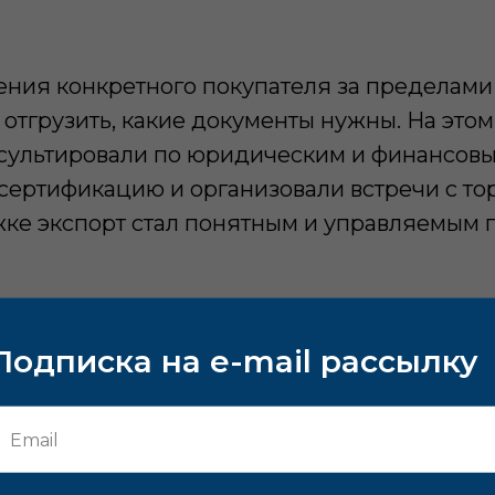
ления конкретного покупателя за пределам
ак отгрузить, какие документы нужны. На эт
нсультировали по юридическим и финансовы
сертификацию и организовали встречи с то
ке экспорт стал понятным и управляемым 
Подписка на e-mail рассылку