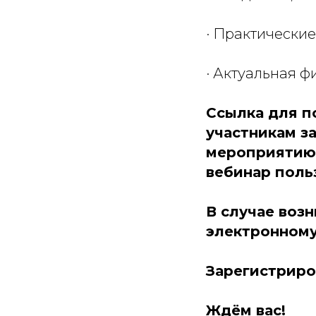
· Практически
· Актуальная ф
Ссылка для п
участникам з
мероприятию 
вебинар поль
В случае воз
электронному
Зарегистриро
Ждём вас!