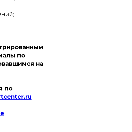
ений;
стрированным
риалы по
овавшимся на
я по
tcenter.ru
ке