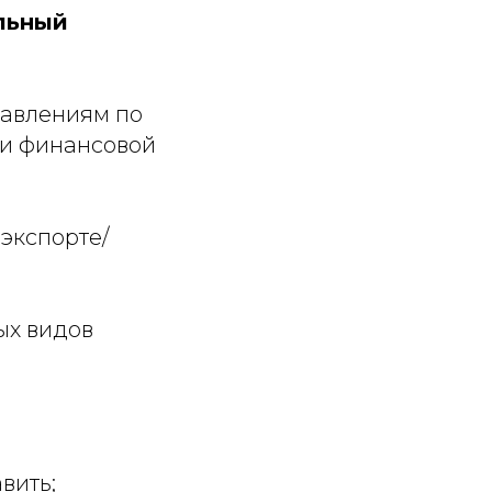
альный
равлениям по
 и финансовой
 экспорте/
ых видов
вить;