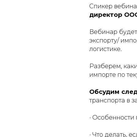
Спикер вебина
директор ООО 
Вебинар будет
экспорту/ импо
логистике.
Разберем, каки
импорте по те
Обсудим сле
транспорта в з
· Особенности 
· Что делать, е