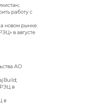
икистан;
оить работу с
а новом рынке.
РЭЦ» в августе
ьства АО
jBuild;
 РЭЦ в
Ц в