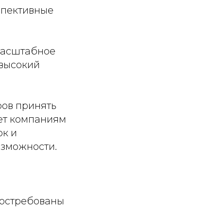
спективные
масштабное
 высокий
ров принять
ет компаниям
ок и
озможности.
востребованы