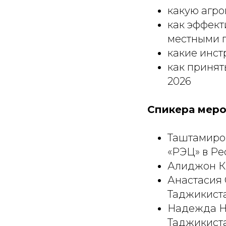
какую агро
как эффект
местными 
какие инст
как принят
2026
Спикера меро
Таштамиров
«РЭЦ» в Ре
Алиджон Ка
Анастасия 
Таджикиста
Надежда Но
Таджикиста