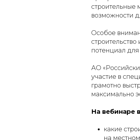
строительные 
возможности д
Особое вниман
строительство 
потенциал для
АО «Российски
участие в спе
грамотно выст
максимально э
На вебинаре в
какие стро
на местном