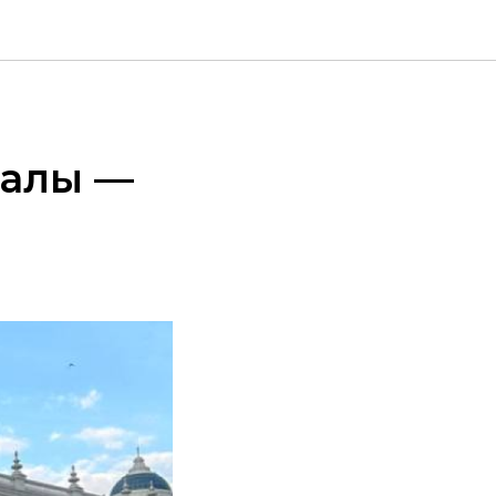
иалы —