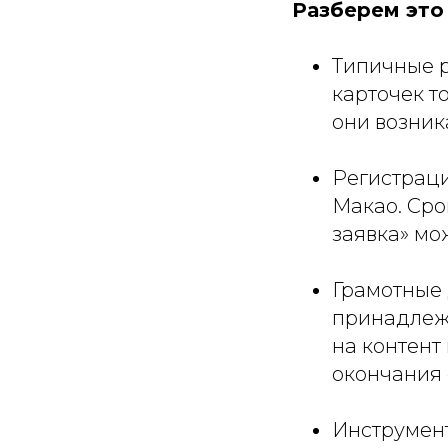
Разберем это 
Типичные р
карточек т
они возник
Регистраци
Макао. Сро
заявка» мо
Грамотные 
принадлежа
на контент
окончания 
Инструмент