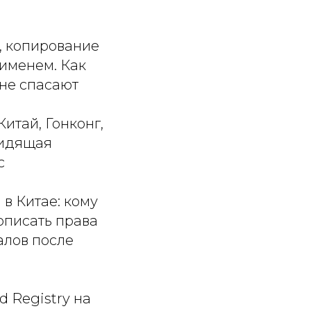
, копирование
 именем. Как
 не спасают
итай, Гонконг,
сидящая
с
в Китае: кому
описать права
алов после
 Registry на