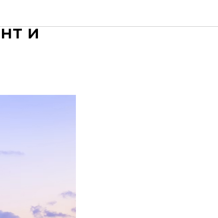
: как не
нт и