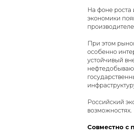
На фоне роста
экономики поя
производителе
При этом рыно
особенно интер
устойчивый вн
нефтедобывающ
государственн
инфраструктуру
Российский эк
возможностях.
Совместно с 