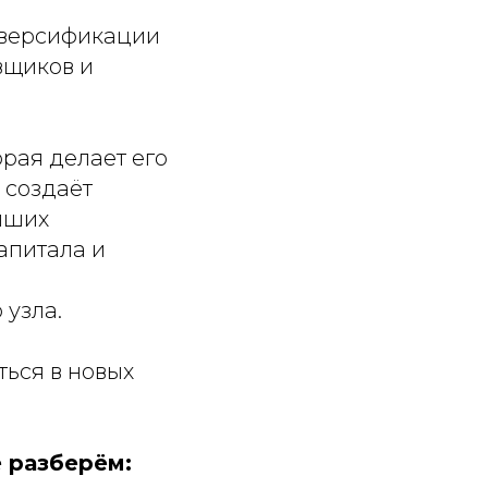
иверсификации
вщиков и
рая делает его
 создаёт
йших
апитала и
 узла.
ься в новых
 разберём: