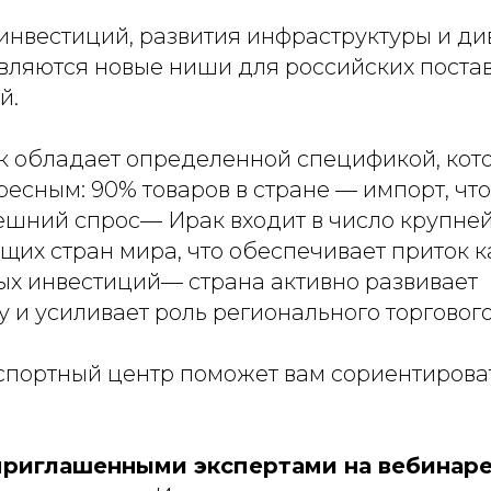
 инвестиций, развития инфраструктуры и д
вляются новые ниши для российских поста
й.
к обладает определенной спецификой, кото
есным: 90% товаров в стране — импорт, что
ешний спрос— Ирак входит в число крупне
их стран мира, что обеспечивает приток к
ых инвестиций— страна активно развивает
 и усиливает роль регионального торгового
спортный центр поможет вам сориентироват
приглашенными экспертами на вебинаре