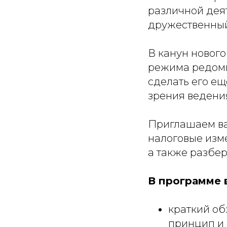
различной деят
дружественный
В канун нового
режима редоми
сделать его е
зрения ведения
Приглашаем ва
налоговые изм
а также разб
В программе 
краткий об
принцип и