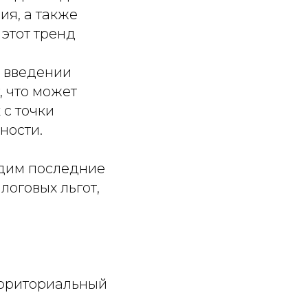
ия, а также
этот тренд
о введении
 что может
 с точки
ности.
удим последние
оговых льгот,
ерриториальный