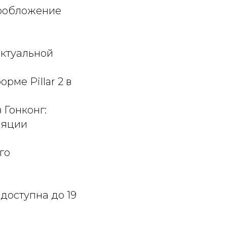
гообложение
ектуальной
ме Pillar 2 в
 Гонконг:
ляции
го
 доступна до 19