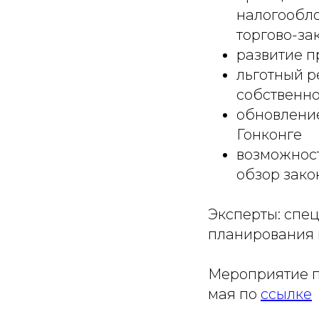
налогообло
торгово-за
развитие п
льготный р
собственно
обновление
Гонконге
возможност
обзор зак
Эксперты: спе
планирования 
Мероприятие пр
мая по
ссылке