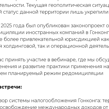
ельности. Текущая геополитическая ситуац
 статус данной территории лишь укрепили 
 2025 года был опубликован законопроект 
циляции иностранных компаний в Гонконг,
ще более привлекательной юрисдикцией как
 холдинговой, так и операционной деятель
с принять участие в вебинаре, где мы обс
енения и развитие практики применения нал
ерем планируемый режим редомициляции
встречи:
зор системы налогообложения Гонконга: т
 освобождение международных доходов от