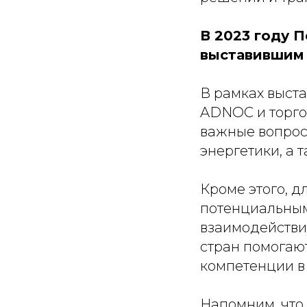
В 2023 году 
выставившим 
В рамках выст
ADNОC и торго
важные вопрос
энергетики, а 
Кроме этого, 
потенциальным
взаимодействи
стран помогаю
компетенции в
Напомним, что