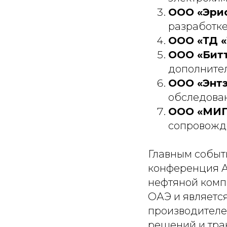
ООО «Эрис
разработке
ООО «ТД 
ООО «Бит
дополнител
ООО «Энт
обследова
ООО «МИП
сопровожде
Главным событ
конференция A
нефтяной комп
ОАЭ и являетс
производителе
решений и тра