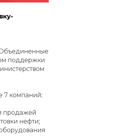
вку-
в Объединенные
ром поддержки
Министерством
е 7 компаний:
и продажей
товки нефти;
 оборудования