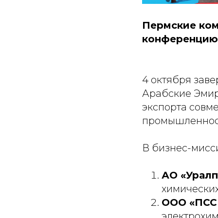
Пермские ком
конференцию 
4 октября зав
Арабские Эмир
экспорта совм
промышленност
В бизнес-мисс
АО «Уралп
химических
ООО «ПСС
электрохим