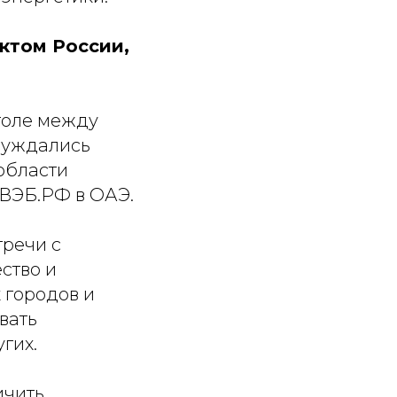
ктом России,
толе между
суждались
области
 ВЭБ.РФ в ОАЭ.
тречи с
ство и
 городов и
вать
гих.
ичить