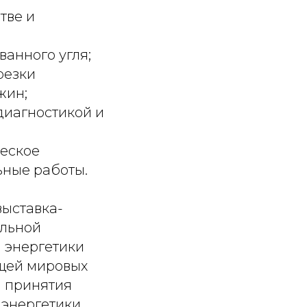
тве и
анного угля;
резки
жин;
диагностикой и
еское
ьные работы.
ыставка-
альной
 энергетики
щей мировых
я принятия
энергетики.