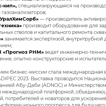
-кип»,
специализирующаяся на производс
 газоанализаторов;
«УралХимСорб»
— производитель активиров
техника»
производит оборудование для за
ьных стволов и капитального ремонта сква
э»
занимается экспертизой, внутритрубной 
нием;
 «Прогноз РНМ»
ведет инженерно-технич
ние, опытно-конструкторские и испытател
ием бизнес-миссии стала международная в
DIPEC 2023. Выставка проводится Национ
анией Абу-Даби (ADNOC) и Министерством
я международной платформой, объединяю
й, потребителей и новаторов для ускорени
нсформационного прогресса для будущего 