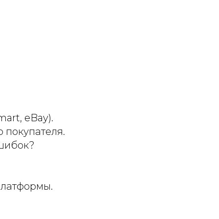
rt, eBay).
 покупателя.
ошибок?
платформы.