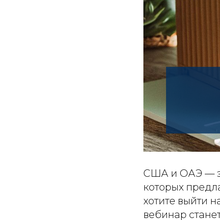
США и ОАЭ — э
которых предл
хотите выйти н
вебинар стане